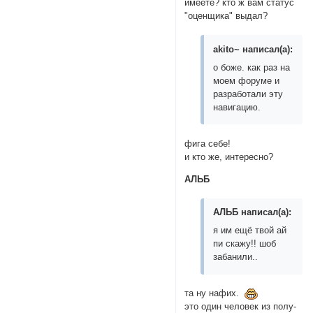
имеете? кто ж вам статус
"оценщика" выдал?
akito~ написал(а):
о боже. как раз на
моем форуме и
разработали эту
навигацию.
фига себе!
и кто же, интересно?
АЛЬБ
АЛЬБ написал(а):
я им ещё твой ай
пи скажу!! шоб
забанили..
та ну нафих.
это один человек из полу-