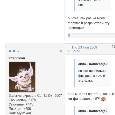
нет!!
о боже. как раз на моем
форуме и разработали эту
навигацию.
0
2
Пн, 23 Ноя 2009
АЛЬБ
18:35:51
Cтарожил
akito~ написал(а):
но это правильное
фи. диз на три. и
это факт.
а по мне так на пять!! так чьё
Зарегистрирован
: Ср, 31 Окт 2007
же
фи
правильней?!
Сообщений:
3178
Уважение:
+445
Позитив:
+206
akito~ написал(а):
Пол:
Мужской