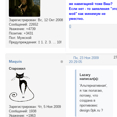
же навигацией тоже Ваш?
Если нет - то заявления "эт
моё" как минимум не
уместно.
Зарегистрирован
: Вс, 12 Окт 2008
Сообщений:
22652
0
Уважение:
+4739
Позитив:
+3431
Пол:
Мужской
Предупреждения:
‡ 1. 2. 3. ... 10!
2
Пн, 23 Ноя 2009
Maquis
20:29:05
Cтарожил
Lazary
написал(а):
'Альтернативная',
я так полагаю,
потому, что
создана в
противовес
Зарегистрирован
: Чт, 5 Ноя 2009
design.0pk.ru ?
Сообщений:
1938
Уважение:
+1963