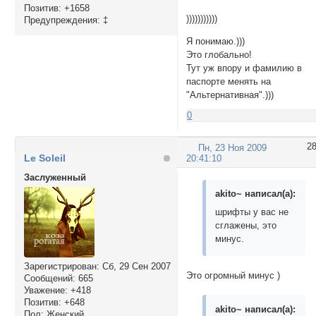
Позитив:
+1658
)))))))))))
Предупреждения:
‡
Я понимаю.)))
Это глобально!
Тут уж впору и фамилию в
паспорте менять на
"Альтернативная".)))
0
2
Пн, 23 Ноя 2009
Le Soleil
20:41:10
Заслуженный
akito~ написал(а):
шрифты у вас не
сглажены, это
минус.
Зарегистрирован
: Сб, 29 Сен 2007
Это огромный минус )
Сообщений:
665
Уважение:
+418
Позитив:
+648
akito~ написал(а):
Пол:
Женский