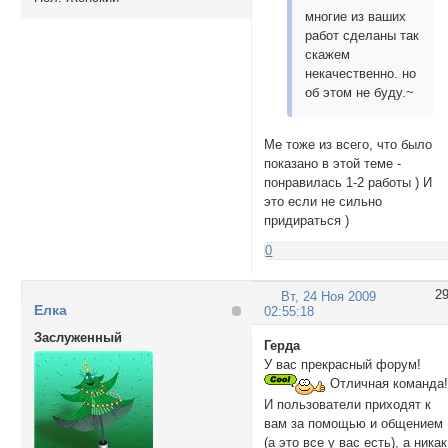
многие из ваших
работ сделаны так
скажем
некачественно. но
об этом не буду.~
Ме тоже из всего, что было
показано в этой теме -
понравилась 1-2 работы ) И
это если не сильно
придираться )
0
2
Вт, 24 Ноя 2009
Елка
02:55:18
Заслуженный
Герда
У вас прекрасный форум!
Отличная команда
И пользователи приходят к
вам за помощью и общением
(а это все у вас есть), а никак