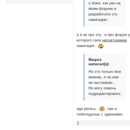
о боже. как раз на
моем форуме и
разработали эту
навигацию.
а я не про эту.. я про форум 
которого своя
неповторимая
навигация..
Maquis
написал(а):
Но это только мое
мнение, я на нем
не настаиваю...
Но могу помочь
подредактировать.))))))))
иди регись..
там и
побеседуешь с админами..
0