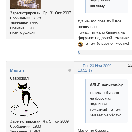
подправить
рекламу.
Зарегистрирован
: Ср, 31 Окт 2007
Сообщений:
3178
тут нечего править!! всё
Уважение:
+445
правильно..
Позитив:
+206
Тома.. ты мало бывала на
Пол:
Мужской
форумах подобной тематики!
а там бывает оч жёстко!
0
2
Пн, 23 Ноя 2009
Maquis
13:52:17
Cтарожил
АЛЬБ написал(а):
ты мало бывала
на форумах
подобной
тематики! а там
бывает оч жёстко!
Зарегистрирован
: Чт, 5 Ноя 2009
Сообщений:
1938
Мало, но бывала.
Уважение:
+1963