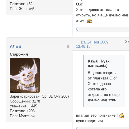
Позитив:
+52
О.о"
Пол:
Женский
Хотя я давно хотела его
открыть, но я еще думаю над
этим
0
3
Вт, 24 Ноя 2009
АЛЬБ
13:49:13
Cтарожил
Kawaii Nyak
написал(а):
В целях защиты
от плагиата О.о"
Хотя я давно
хотела его
открыть, но я еще
Зарегистрирован
: Ср, 31 Окт 2007
думаю над этим
Сообщений:
3178
Уважение:
+445
Позитив:
+206
плагиат это признание!!
Пол:
Мужской
нуна гордиться..