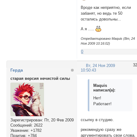
Вроде как неприятно, если
забанят, но ведь те 50
остались довольны...
А я .....
Отредактировано Maquis (Вт, 24
Ноя 2009 10:16:02)
0
3
Вт, 24 Ноя 2009
Герда
10:50:43
старая версия нечистой силы
Maquis
написал(а):
Нет!
Работает!
ссылку в студию.
Зарегистрирован
: Пт, 20 Фев 2009
Сообщений:
2622
рекомендую сразу же
Уважение:
+1782
аргументировать свои слова,
Позитив:
+784