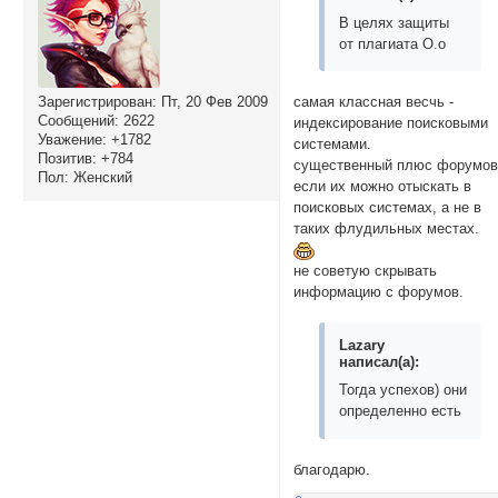
В целях защиты
от плагиата О.о
самая классная весчь -
Зарегистрирован
: Пт, 20 Фев 2009
Сообщений:
2622
индексирование поисковыми
Уважение:
+1782
системами.
Позитив:
+784
существенный плюс форумов
Пол:
Женский
если их можно отыскать в
поисковых системах, а не в
таких флудильных местах.
не советую скрывать
информацию с форумов.
Lazary
написал(а):
Тогда успехов) они
определенно есть
благодарю.