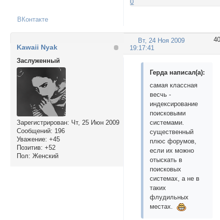
0
ВКонтакте
4
Вт, 24 Ноя 2009
Kawaii Nyak
19:17:41
Заслуженный
Герда написал(а):
самая классная
весчь -
индексирование
поисковыми
системами.
Зарегистрирован
: Чт, 25 Июн 2009
Сообщений:
196
существенный
Уважение:
+45
плюс форумов,
Позитив:
+52
если их можно
Пол:
Женский
отыскать в
поисковых
системах, а не в
таких
флудильных
местах.