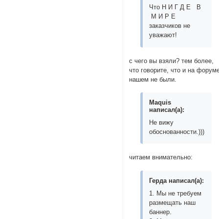
Что Н И Г Д Е В
М И Р Е
заказчиков не
уважают!
с чего вы взяли? тем более,
что говорите, что и на форум
нашем не были.
Maquis
написал(а):
Не вижу
обоснованности.)))
читаем внимательно:
Герда написал(а):
1. Мы не требуем
размещать наш
баннер.