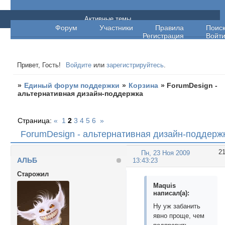
Единый форум поддержки
Активные темы
Форум
Участники
Правила
Поис
Регистрация
Войт
Привет, Гость!
Войдите
или
зарегистрируйтесь
.
»
Единый форум поддержки
»
Корзина
»
ForumDesign -
альтернативная дизайн-поддержка
Страница:
«
1
2
3
4
5
6
»
ForumDesign - альтернативная дизайн-поддерж
2
Пн, 23 Ноя 2009
АЛЬБ
13:43:23
Cтарожил
Maquis
написал(а):
Ну уж забанить
явно проще, чем