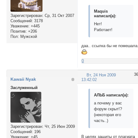
Maquis
Зарегистрирован
: Ср, 31 Окт 2007
написал(а):
Сообщений:
3178
Нет!
Уважение:
+445
Работает!
Позитив:
+206
Пол:
Мужской
даа.. ссылка бы не помешала.
0
3
Вт, 24 Ноя 2009
Kawaii Nyak
13:42:02
Заслуженный
АЛЬБ написал(а):
а почему у вас
форум скрыт!?
(некоторая его
часть..)
Зарегистрирован
: Чт, 25 Июн 2009
Сообщений:
196
В целях защиты от плагиата
Уважение:
+45