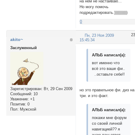
на нем не настаиваю...
Но могу помочь
подредактировать.)))))))))))
0
2
Пн, 23 Ноя 2009
akito~
15:45:34
Заслуженный
АЛЬБ написал(а):
вот именно что
всё это ваше фи..
..оставьте себе!!
Зарегистрирован
: Вт, 29 Сен 2009
но это правильное фи. диз на
Сообщений:
10
три. и это факт.
Уважение:
+1
Позитив:
0
Пол:
Мужской
АЛЬБ написал(а):
покажи мне форум
со своей личной
навигацией?? я
знаю ваш ответ -