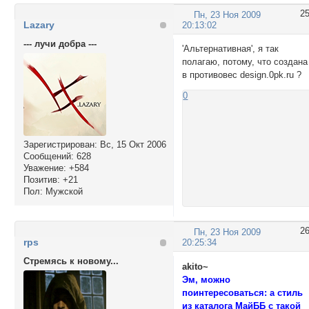
2
Пн, 23 Ноя 2009
Lazary
20:13:02
--- лучи добра ---
'Альтернативная', я так
полагаю, потому, что создана
в противовес design.0pk.ru ?
0
Зарегистрирован
: Вс, 15 Окт 2006
Сообщений:
628
Уважение:
+584
Позитив:
+21
Пол:
Мужской
2
Пн, 23 Ноя 2009
rps
20:25:34
Стремясь к новому...
akito~
Эм, можно
поинтересоваться: а стиль
из каталога МайББ с такой