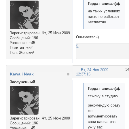
Герда написал(а):
на таких условиях
никто не работает
бесплатно.
Зарегистрирован
: Чт, 25 Июн 2009
Ошибаетесь)
Сообщений:
196
Уважение:
+45
0
Позитив:
+52
Пол:
Женский
3
Вт, 24 Ноя 2009
Kawaii Nyak
12:37:15
Заслуженный
Герда написал(а):
ссылку в студию.
рекомендую сразу
же
аргументировать
Зарегистрирован
: Чт, 25 Июн 2009
свои слова, раз
Сообщений:
196
уж у вас
Уважение:
+45