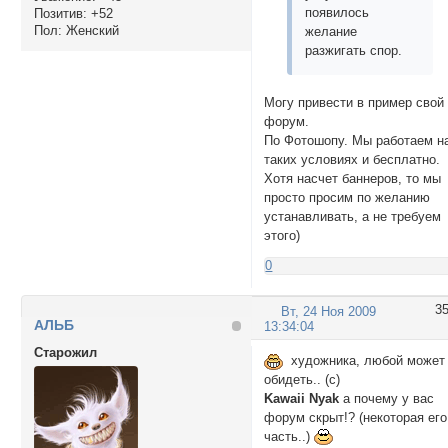
появилось
Позитив:
+52
Пол:
Женский
желание
разжигать спор.
Могу привести в пример свой
форум.
По Фотошопу. Мы работаем н
таких условиях и бесплатно.
Хотя насчет баннеров, то мы
просто просим по желанию
устанавливать, а не требуем
этого)
0
3
Вт, 24 Ноя 2009
АЛЬБ
13:34:04
Cтарожил
художника, любой может
обидеть.. (с)
Kawaii Nyak
а почему у вас
форум скрыт!? (некоторая его
часть..)