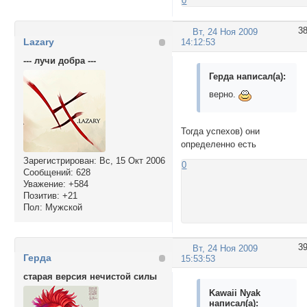
0
3
Вт, 24 Ноя 2009
Lazary
14:12:53
--- лучи добра ---
Герда написал(а):
верно.
Тогда успехов) они
определенно есть
Зарегистрирован
: Вс, 15 Окт 2006
0
Сообщений:
628
Уважение:
+584
Позитив:
+21
Пол:
Мужской
3
Вт, 24 Ноя 2009
Герда
15:53:53
старая версия нечистой силы
Kawaii Nyak
написал(а):