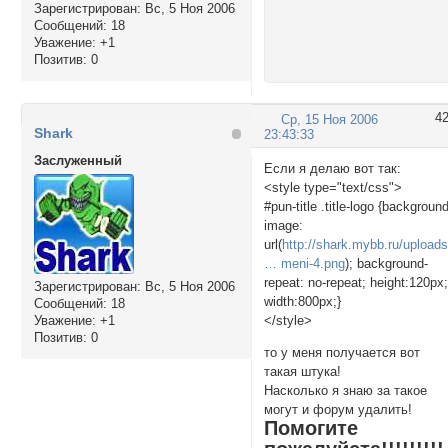
Зарегистрирован
: Вс, 5 Ноя 2006
Сообщений:
18
Уважение:
+1
Позитив:
0
4
Ср, 15 Ноя 2006
Shark
23:43:33
Заслуженный
Если я делаю вот так:
<style type="text/css">
#pun-title .title-logo {backgroun
image:
url(
http://shark.mybb.ru/upload
… meni-4.png
); background-
repeat: no-repeat; height:120px
Зарегистрирован
: Вс, 5 Ноя 2006
width:800px;}
Сообщений:
18
</style>
Уважение:
+1
Позитив:
0
то у меня получается вот
такая штука!
Насколько я знаю за такое
могут и форум удалить!
Помогите