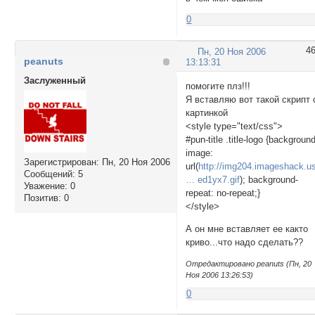
0
4
Пн, 20 Ноя 2006
peanuts
13:13:31
Заслуженный
помогите плз!!!
Я вставляю вот такой скрипт 
картинкой
<style type="text/css">
#pun-title .title-logo {backgroun
image:
Зарегистрирован
: Пн, 20 Ноя 2006
url(
http://img204.imageshack.u
Сообщений:
5
… ed1yx7.gif
); background-
Уважение:
0
repeat: no-repeat;}
Позитив:
0
</style>
А он мне вставляет ее както
криво...что надо сделать??
Отредактировано peanuts (Пн, 20
Ноя 2006 13:26:53)
0