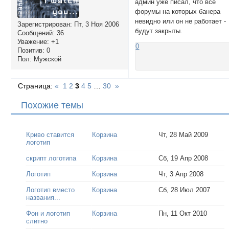
админ уже писал, что все
форумы на которых банера
невидно или он не работает -
Зарегистрирован
: Пт, 3 Ноя 2006
будут закрыты.
Сообщений:
36
Уважение:
+1
0
Позитив:
0
Пол:
Мужской
Страница:
«
1
2
3
4
5
…
30
»
Похожие темы
Криво ставится
Корзина
Чт, 28 Май 2009
логотип
скрипт логотипа
Корзина
Сб, 19 Апр 2008
Логотип
Корзина
Чт, 3 Апр 2008
Логотип вместо
Корзина
Сб, 28 Июл 2007
названия...
Фон и логотип
Корзина
Пн, 11 Окт 2010
слитно