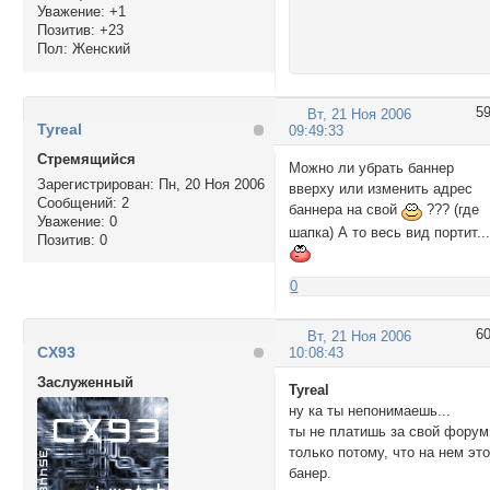
Уважение:
+1
Позитив:
+23
Пол:
Женский
5
Вт, 21 Ноя 2006
Tyreal
09:49:33
Стремящийся
Можно ли убрать баннер
Зарегистрирован
: Пн, 20 Ноя 2006
вверху или изменить адрес
Сообщений:
2
баннера на свой
??? (где
Уважение:
0
шапка) А то весь вид портит..
Позитив:
0
0
6
Вт, 21 Ноя 2006
CX93
10:08:43
Заслуженный
Tyreal
ну ка ты непонимаешь...
ты не платишь за свой форум
только потому, что на нем эт
банер.