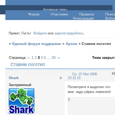
Единый форум поддержки
Активные темы
Форум
Участники
Правила
Поис
Регистрация
Войт
Привет, Гость!
Войдите
или
зарегистрируйтесь
.
»
Единый форум поддержки
»
Архив
»
Ставим логотип
Страница:
«
1
2
3
4
5
…
30
»
Тема закрыт
Ставим логотип
4
Ср, 15 Ноя 2006
Shark
23:12:15
Заслуженный
Посмотрите я выделил что
мне надо убрать помогите!
0