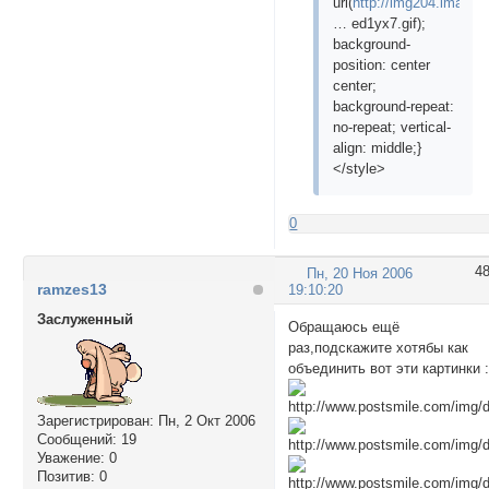
url(
http://img204.image
… ed1yx7.gif);
background-
position: center
center;
background-repeat:
no-repeat; vertical-
align: middle;}
</style>
0
4
Пн, 20 Ноя 2006
ramzes13
19:10:20
Заслуженный
Обращаюсь ещё
раз,подскажите хотябы как
объединить вот эти картинки 
Зарегистрирован
: Пн, 2 Окт 2006
Сообщений:
19
Уважение:
0
Позитив:
0