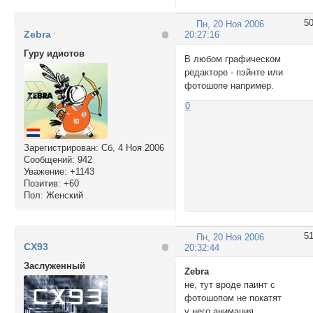
5
Пн, 20 Ноя 2006
Zebra
20:27:16
Гуру идиотов
В любом графическом
редакторе - пэйнте или
фотошопе например.
0
Зарегистрирован
: Сб, 4 Ноя 2006
Сообщений:
942
Уважение:
+1143
Позитив:
+60
Пол:
Женский
5
Пн, 20 Ноя 2006
CX93
20:32:44
Заслуженный
Zebra
не, тут вроде паинт с
фотошопом не покатят
у него анимация