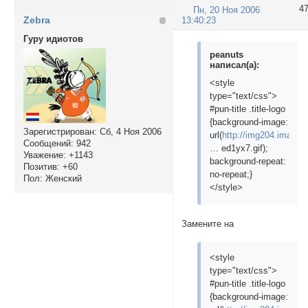
4
Пн, 20 Ноя 2006
Zebra
13:40:23
Гуру идиотов
peanuts
написал(а):
<style
type="text/css">
#pun-title .title-logo
{background-image:
Зарегистрирован
: Сб, 4 Ноя 2006
url(
http://img204.image
Сообщений:
942
… ed1yx7.gif);
Уважение:
+1143
background-repeat:
Позитив:
+60
no-repeat;}
Пол:
Женский
</style>
Замените на
<style
type="text/css">
#pun-title .title-logo
{background-image: