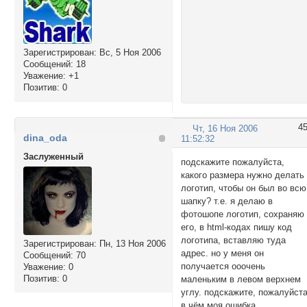
Зарегистрирован
: Вс, 5 Ноя 2006
Сообщений:
18
Уважение:
+1
Позитив:
0
4
Чт, 16 Ноя 2006
dina_oda
11:52:32
Заслуженный
подскажите пожалуйста,
какого размера нужно делать
логотип, чтобы он был во всю
шапку? т.е. я делаю в
фотошопе логотип, сохраняю
его, в html-кодах пишу код
логотипа, вставляю туда
Зарегистрирован
: Пн, 13 Ноя 2006
адрес. но у меня он
Сообщений:
70
получается ооочень
Уважение:
0
Позитив:
0
маленьким в левом верхнем
углу. подскажите, пожалуйста
в чём моя ошибка