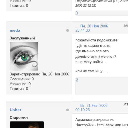
Уважение:
0
Отредактировано N/V/K (Пн, 20 Н
Позитив:
0
2006 22:52:32)
0
5
Пн, 20 Ноя 2006
meda
23:44:30
Заслуженный
пожалуйста подскажите
ГДЕ то самое место,
где именно все это
дело(логотип) меняют?
я не могу найти...
или не там ищу.....
Зарегистрирован
: Пн, 20 Ноя 2006
Сообщений:
9
0
Уважение:
0
Позитив:
0
5
Вт, 21 Ноя 2006
Usher
00:10:23
Cтарожил
Администратирование -
Настройки - Html верх или ни