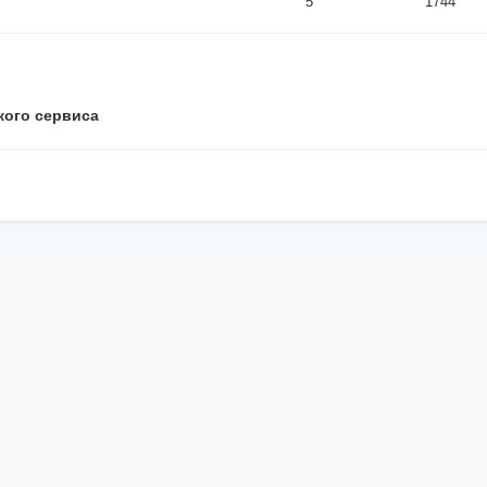
5
1744
кого сервиса