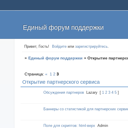
Единый форум поддержки
Привет, Гость!
Войдите
или
зарегистрируйтесь
.
»
Единый форум поддержки
»
Открытие партнерс
Страница:
«
1
2
3
Открытие партнерского сервиса
Обсуждения партнеров
Lazary
[
1
2
3
4
5
]
Баннеры со статистикой для партнерских серви
Поле для скриптов: html-верх
Admin